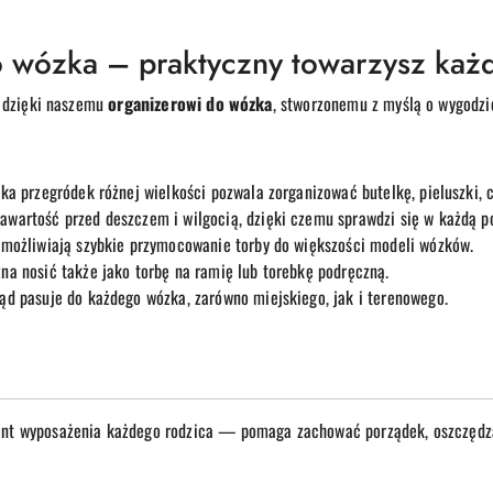
o wózka – praktyczny towarzysz każ
ą dzięki naszemu
organizerowi do wózka
, stworzonemu z myślą o wygodzi
ka przegródek różnej wielkości pozwala zorganizować butelkę, pieluszki, c
awartość przed deszczem i wilgocią, dzięki czemu sprawdzi się w każdą p
umożliwiają szybkie przymocowanie torby do większości modeli wózków.
a nosić także jako torbę na ramię lub torebkę podręczną.
d pasuje do każdego wózka, zarówno miejskiego, jak i terenowego.
nt wyposażenia każdego rodzica — pomaga zachować porządek, oszczędza c