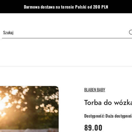
Darmowa dostawa na terenie Polski od 200 PLN
NAZWA
BLABEN BABY
PRODUCENTA:
Torba do wózk
Dostępność:
Duża dostępnoś
cena:
89.00