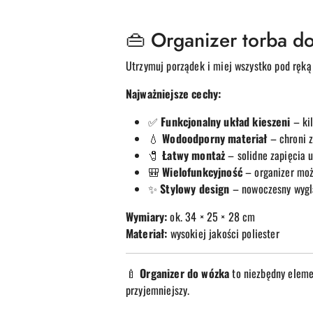
👜 Organizer torba d
Utrzymuj porządek i miej wszystko pod ręk
Najważniejsze cechy:
✅
Funkcjonalny układ kieszeni
– kil
💧
Wodoodporny materiał
– chroni z
🧷
Łatwy montaż
– solidne zapięcia 
🎒
Wielofunkcyjność
– organizer możn
✨
Stylowy design
– nowoczesny wyglą
Wymiary:
ok. 34 × 25 × 28 cm
Materiał:
wysokiej jakości poliester
🍼
Organizer do wózka
to niezbędny eleme
przyjemniejszy.